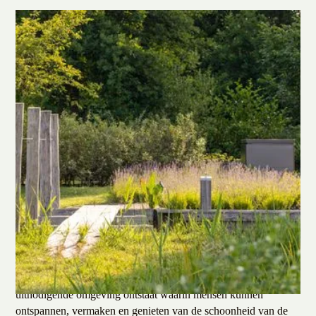
Bijzondere uitstraling van
moderne tuinen
In onze moderne tuinen komt de geest van de 21e eeuw tot
leven dankzij onze expertise en visie. Wij, het team van Ernst
Baas, streven naar een perfecte balans tussen functionaliteit en
esthetiek, waarbij strakke lijnen, minimalistische beplanting en
geavanceerde technologieën vaak een hoofdrol spelen. Onze
tuinen integreren op meesterlijke wijze natuurlijke elementen
met moderne architectuur, waardoor een harmonieuze en
uitnodigende omgeving ontstaat waarin mensen kunnen
ontspannen, vermaken en genieten van de schoonheid van de