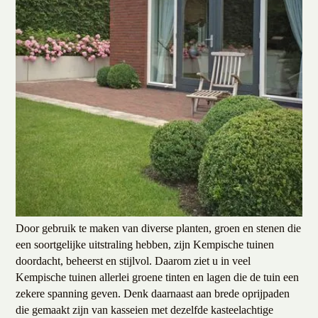
Bijzondere uitstraling van
kempische tuinen
Voor tuinontwerpers is het prettig om binnen een bepaalde
tuinstijl te werken. Doordat Kempische tuinen zo’n
kenmerkende stijl hebben, krijgen wij de kans om onze
creativiteit binnen deze kaders de vrije loop te laten. Hierdoor
hebben alle tuinen een andere uitstraling, terwijl de prachtige
stijl duidelijk herkenbaar is. De kunst van het ontwerpen van
Kempische tuinen is schilderen met eenvoud.
Door gebruik te maken van diverse planten, groen en stenen die
een soortgelijke uitstraling hebben, zijn Kempische tuinen
doordacht, beheerst en stijlvol. Daarom ziet u in veel
Kempische tuinen allerlei groene tinten en lagen die de tuin een
zekere spanning geven. Denk daarnaast aan brede oprijpaden
die gemaakt zijn van kasseien met dezelfde kasteelachtige